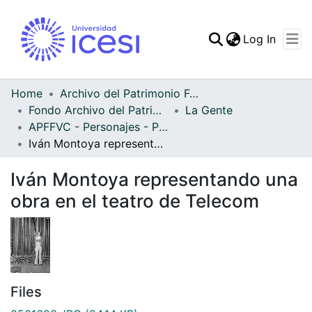
(curren
Log In
Communities & Collec
All of DSpace
Home
Archivo del Patrimonio Fotográfico y Fílmico del Valle del Cauca
Fondo Archivo del Patrimonio Fotográfico y Fílmico del Valle del Cauca
La Gente
Statistics
APFFVC - Personajes - Patrimonial
Iván Montoya representando una obra en el teatro de Telecom
Iván Montoya representando una
obra en el teatro de Telecom
Files