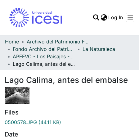
(curren
Log In
Communities & Collec
All of DSpace
Home
Archivo del Patrimonio Fotográfico y Fílmico del Valle del Cauca
Fondo Archivo del Patrimonio Fotográfico y Fílmico del Valle del Cauca
La Naturaleza
Statistics
APFFVC - Los Paisajes - Patrimonial
Lago Calima, antes del embalse
Lago Calima, antes del embalse
Files
0500578.JPG
(44.11 KB)
Date