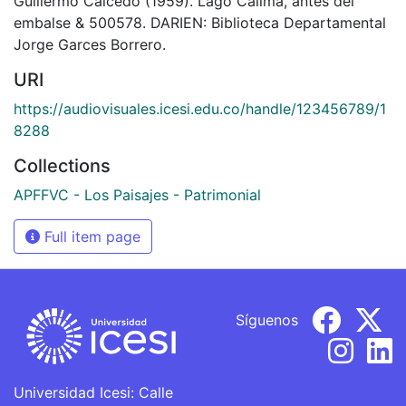
Guillermo Caicedo (1959). Lago Calima, antes del
embalse & 500578. DARIEN: Biblioteca Departamental
Jorge Garces Borrero.
URI
https://audiovisuales.icesi.edu.co/handle/123456789/1
8288
Collections
APFFVC - Los Paisajes - Patrimonial
Full item page
Síguenos
Universidad Icesi: Calle