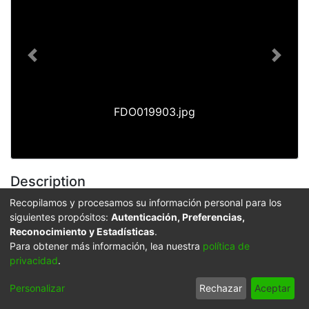
Previous
Next
FDO019903.jpg
Description
Recopilamos y procesamos su información personal para los
El Archivo del Patrimonio Fotográfico y Fílmico del
siguientes propósitos:
Autenticación, Preferencias,
Valle del Cauca es responsabilidad de la Biblioteca
Reconocimiento y Estadísticas
.
Departamental del Valle Jorge Garcés Borrero, por
Para obtener más información, lea nuestra
política de
convenio de cooperación suscrito con la Secretaría de
privacidad
.
Cultura Departamental, con el fin de aunar esfuerzos
para su conservación, preservación y divulgación del
Personalizar
Rechazar
Aceptar
Archivo entre la comunidad Vallecaucana,