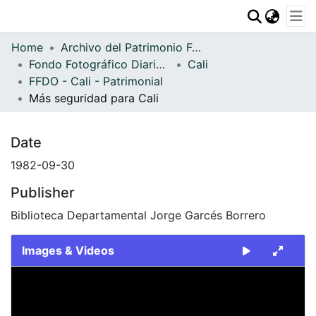
Communities & Collections
Home
Archivo del Patrimonio Fotográfico y Fílmico del Valle del Cauca
Statistics
Fondo Fotográfico Diario Occidente
Cali
FFDO - Cali - Patrimonial
Más seguridad para Cali
Date
1982-09-30
Publisher
Biblioteca Departamental Jorge Garcés Borrero
Images & Videos
Slide 1 of 2