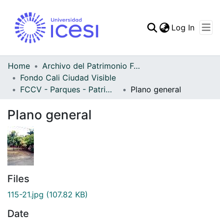
(curren
Log In
Communities & Collec
All of DSpace
Home
Archivo del Patrimonio Fotográfico y Fílmico del Valle del Cauca
Fondo Cali Ciudad Visible
Statistics
FCCV - Parques - Patrimonial
Plano general
Plano general
Files
115-21.jpg
(107.82 KB)
Date