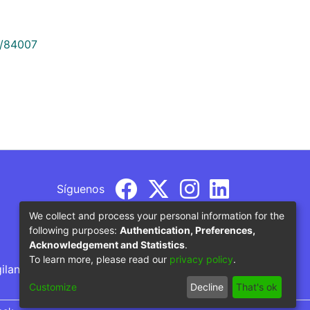
9/84007
Síguenos
We collect and process your personal information for the
following purposes:
Authentication, Preferences,
Acknowledgement and Statistics
.
To learn more, please read our
privacy policy
.
gilancia por parte del Ministerio de Educación
Customize
Decline
That's ok