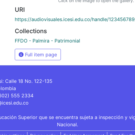
Click on the image to open the gallery.
URI
https://audiovisuales.icesi.edu.co/handle/12345678
Collections
FFDO - Palmira - Patrimonial
Full item page
si: Calle 18 No. 122-135
olombia
(602) 555 2334
@icesi.edu.co
ucación Superior que se encuentra sujeta a inspección y vi
Nacional.