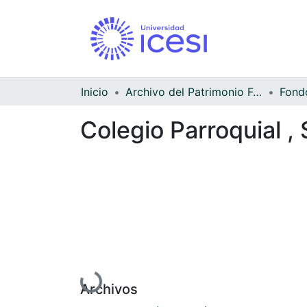
Inicio
Archivo del Patrimonio Fotográfico y Fílmico del Valle del Cauca
Colegio Parroquial ,
Cargando...
Archivos