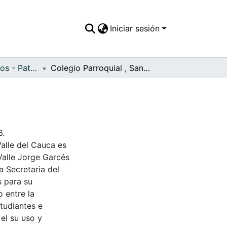
Iniciar sesión
APFFVC - Edificios - Patrimonial
Colegio Parroquial , Santa Teresita
6.
Valle del Cauca es
Valle Jorge Garcés
a Secretaria del
s para su
 entre la
tudiantes e
 el su uso y