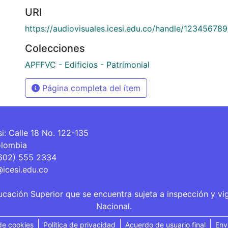
URI
https://audiovisuales.icesi.edu.co/handle/12345678
Colecciones
APFFVC - Edificios - Patrimonial
Página completa del ítem
si: Calle 18 No. 122-135
olombia
(602) 555 2334
@icesi.edu.co
ucación Superior que se encuentra sujeta a inspección y vi
Nacional.
de cookies
Política de privacidad
Acuerdo de usuario final
Env