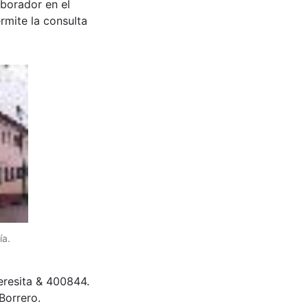
aborador en el
rmite la consulta
ía.
eresita & 400844.
Borrero.