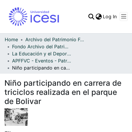
(curren
Log In
Communities & Collec
All of DSpace
Home
Archivo del Patrimonio Fotográfico y Fílmico del Valle del Cauca
Fondo Archivo del Patrimonio Fotográfico y Fílmico del Valle del Cauca
Statistics
La Educación y el Deporte
APFFVC - Eventos - Patrimonial
Niño participando en carrera de triciclos realizada en el parque de Bolivar
Niño participando en carrera de
triciclos realizada en el parque
de Bolivar