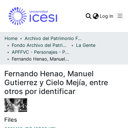
(curren
Log In
Communities & Collec
All of DSpace
Home
Archivo del Patrimonio Fotográfico y Fílmico del Valle del Cauca
Fondo Archivo del Patrimonio Fotográfico y Fílmico del Valle del Cauca
La Gente
Statistics
APFFVC - Personajes - Patrimonial
Fernando Henao, Manuel Gutierrez y Cielo Mejía, entre otros por identificar
Fernando Henao, Manuel
Gutierrez y Cielo Mejía, entre
otros por identificar
Files