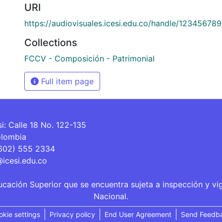
URI
https://audiovisuales.icesi.edu.co/handle/12345678
Collections
FCCV - Composición - Patrimonial
Full item page
si: Calle 18 No. 122-135
olombia
(602) 555 2334
@icesi.edu.co
ucación Superior que se encuentra sujeta a inspección y vi
Nacional.
okie settings
Privacy policy
End User Agreement
Send Feedb