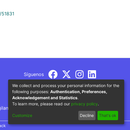
9/51831
Síguenos
We collect and process your personal information for the
following purposes:
Authentication, Preferences,
Acknowledgement and Statistics
.
To learn more, please read our
privacy policy
.
gilancia por parte del Ministerio de Educación
Customize
Decline
That's ok
ack