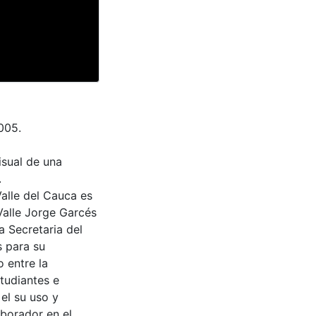
005.
isual de una
.
Valle del Cauca es
Valle Jorge Garcés
a Secretaria del
s para su
 entre la
tudiantes e
 el su uso y
aborador en el