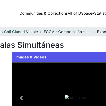
Communities & Collections
All of DSpace
Statist
o Cali Ciudad Visible
FCCV - Composición - Patrimonial
Salas Simultáneas
Images & Videos
Slide 1 of 1
Previous