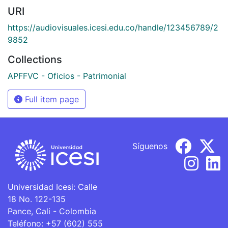
URI
https://audiovisuales.icesi.edu.co/handle/123456789/2
9852
Collections
APFFVC - Oficios - Patrimonial
Full item page
Síguenos
Universidad Icesi: Calle
18 No. 122-135
Pance, Cali - Colombia
Teléfono: +57 (602) 555