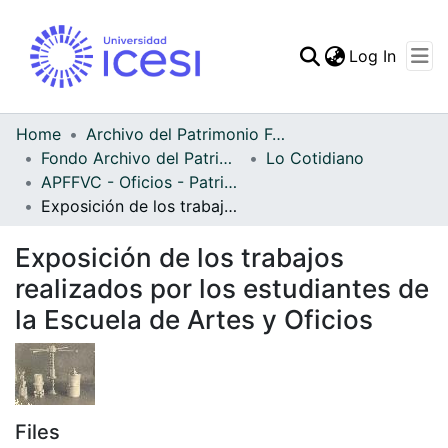
(curren
Log In
Communities & Collec
All of DSpace
Home
Archivo del Patrimonio Fotográfico y Fílmico del Valle del Cauca
Fondo Archivo del Patrimonio Fotográfico y Fílmico del Valle del Cauca
Lo Cotidiano
Statistics
APFFVC - Oficios - Patrimonial
Exposición de los trabajos realizados por los estudiantes de la Escuela de Artes y Oficios
Exposición de los trabajos
realizados por los estudiantes de
la Escuela de Artes y Oficios
Files