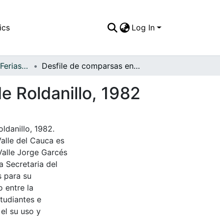
ics
Log In
APFFVC - Fiestas, Ferias y Carnavales - Patrimonial
Desfile de comparsas en el marco de las Ferias de Roldanillo, 1982
e Roldanillo, 1982
ldanillo, 1982.
Valle del Cauca es
Valle Jorge Garcés
a Secretaria del
s para su
 entre la
tudiantes e
 el su uso y