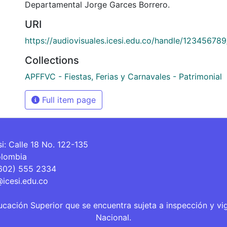
Departamental Jorge Garces Borrero.
URI
https://audiovisuales.icesi.edu.co/handle/12345678
Collections
APFFVC - Fiestas, Ferias y Carnavales - Patrimonial
Full item page
si: Calle 18 No. 122-135
olombia
(602) 555 2334
@icesi.edu.co
ucación Superior que se encuentra sujeta a inspección y vi
Nacional.