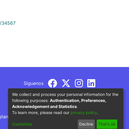
9/34567
Síguenos
We collect and process your personal information for the
following purposes:
Authentication, Preferences,
Acknowledgement and Statistics
.
To learn more, please read our
privacy policy
.
gilancia por parte del Ministerio de Educación
Customize
Decline
That's ok