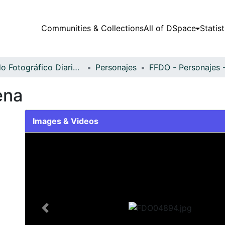
Communities & Collections
All of DSpace
Statist
Fondo Fotográfico Diario Occidente
Personajes
ena
Images & Videos
Slide 1 of 1
Previous