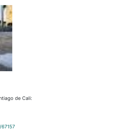
tiago de Cali:
9/67157