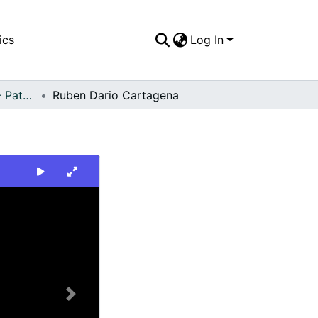
ics
Log In
FFDO - Personajes - Patrimonial
Ruben Dario Cartagena
Next