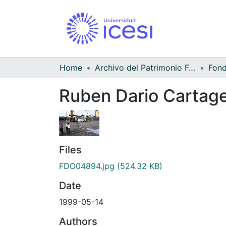
Home
Archivo del Patrimonio Fotográfico y Fílmico del Valle del Cauca
Ruben Dario Cartag
Files
FDO04894.jpg
(524.32 KB)
Date
1999-05-14
Authors