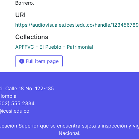
Borrero.
URI
https://audiovisuales.icesi.edu.co/handle/12345678
Collections
APFFVC - El Pueblo - Patrimonial
Full item page
si: Calle 18 No. 122-135
olombia
(602) 555 2334
@icesi.edu.co
ucación Superior que se encuentra sujeta a inspección y vi
Nacional.