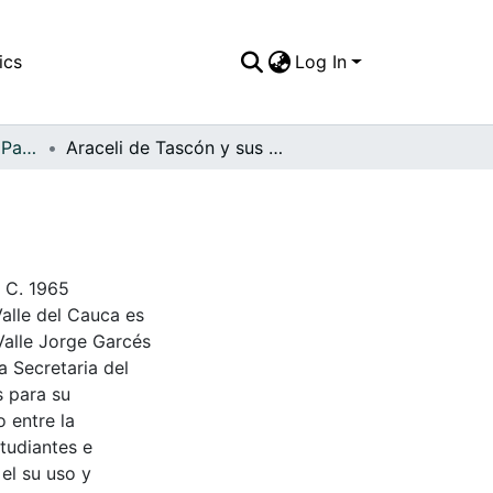
ics
Log In
APFFVC - El Pueblo - Patrimonial
Araceli de Tascón y sus hijas Betsy y Olivia
. C. 1965
Valle del Cauca es
Valle Jorge Garcés
a Secretaria del
s para su
 entre la
tudiantes e
 el su uso y