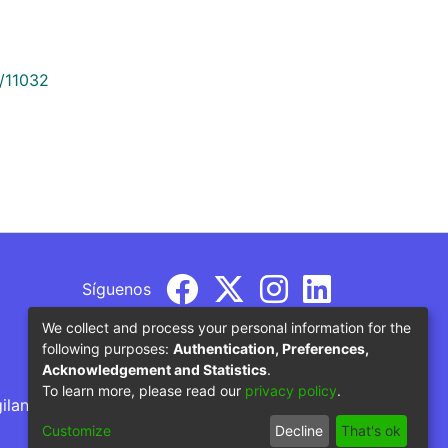
9/11032
Síguenos
We collect and process your personal information for the
following purposes:
Authentication, Preferences,
Acknowledgement and Statistics
.
To learn more, please read our
privacy policy
.
gilancia por parte del Ministerio de Educación
Customize
Decline
That's ok