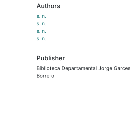
Authors
s. n.
s. n.
s. n.
s. n.
Publisher
Biblioteca Departamental Jorge Garces
Borrero