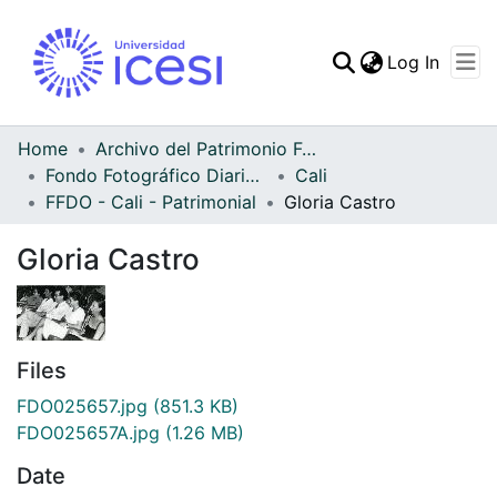
(curren
Log In
Communities & Collec
All of DSpace
Home
Archivo del Patrimonio Fotográfico y Fílmico del Valle del Cauca
Fondo Fotográfico Diario Occidente
Cali
Statistics
FFDO - Cali - Patrimonial
Gloria Castro
Gloria Castro
Files
FDO025657.jpg
(851.3 KB)
FDO025657A.jpg
(1.26 MB)
Date