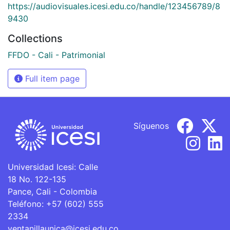
https://audiovisuales.icesi.edu.co/handle/123456789/8
9430
Collections
FFDO - Cali - Patrimonial
Full item page
Síguenos
Universidad Icesi: Calle
18 No. 122-135
Pance, Cali - Colombia
Teléfono: +57 (602) 555
2334
ventanillaunica@icesi.edu.co