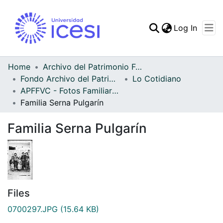
(curren
Log In
Communities & Collec
All of DSpace
Home
Archivo del Patrimonio Fotográfico y Fílmico del Valle del Cauca
Fondo Archivo del Patrimonio Fotográfico y Fílmico del Valle del Cauca
Lo Cotidiano
Statistics
APFFVC - Fotos Familiares - Patrimonial
Familia Serna Pulgarín
Familia Serna Pulgarín
Files
0700297.JPG
(15.64 KB)