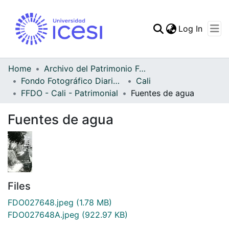
(curren
Log In
Communities & Collec
All of DSpace
Home
Archivo del Patrimonio Fotográfico y Fílmico del Valle del Cauca
Fondo Fotográfico Diario Occidente
Cali
Statistics
FFDO - Cali - Patrimonial
Fuentes de agua
Fuentes de agua
Files
FDO027648.jpeg
(1.78 MB)
FDO027648A.jpeg
(922.97 KB)