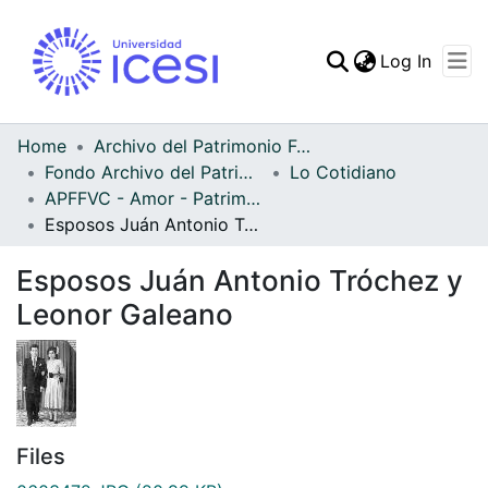
(curren
Log In
Communities & Collec
All of DSpace
Home
Archivo del Patrimonio Fotográfico y Fílmico del Valle del Cauca
Fondo Archivo del Patrimonio Fotográfico y Fílmico del Valle del Cauca
Lo Cotidiano
Statistics
APFFVC - Amor - Patrimonial
Esposos Juán Antonio Tróchez y Leonor Galeano
Esposos Juán Antonio Tróchez y
Leonor Galeano
Files