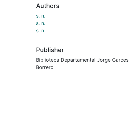
Authors
s. n.
s. n.
s. n.
Publisher
Biblioteca Departamental Jorge Garces
Borrero