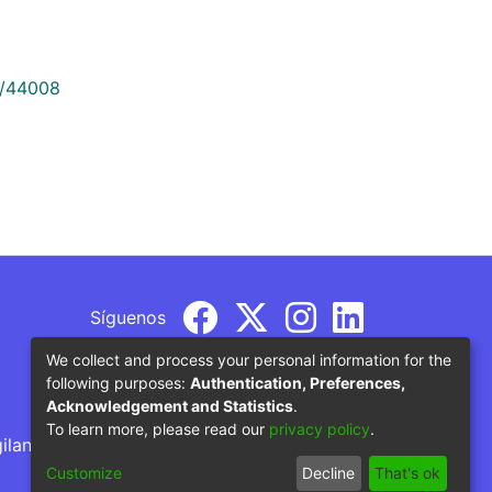
9/44008
Síguenos
We collect and process your personal information for the
following purposes:
Authentication, Preferences,
Acknowledgement and Statistics
.
To learn more, please read our
privacy policy
.
gilancia por parte del Ministerio de Educación
Customize
Decline
That's ok