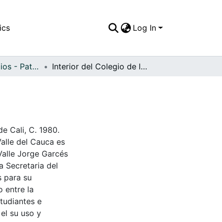
ics
Log In
APFFVC - Edificios - Patrimonial
Interior del Colegio de la Sagrada Familia
de Cali, C. 1980.
Valle del Cauca es
Valle Jorge Garcés
a Secretaria del
s para su
 entre la
tudiantes e
 el su uso y