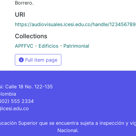
Borrero.
URI
https://audiovisuales.icesi.edu.co/handle/12345678
Collections
APFFVC - Edificios - Patrimonial
Full item page
si: Calle 18 No. 122-135
olombia
(602) 555 2334
@icesi.edu.co
ucación Superior que se encuentra sujeta a inspección y vi
Nacional.