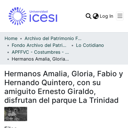
(curren
Log In
Communities & Collec
All of DSpace
Home
Archivo del Patrimonio Fotográfico y Fílmico del Valle del Cauca
Fondo Archivo del Patrimonio Fotográfico y Fílmico del Valle del Cauca
Lo Cotidiano
Statistics
APFFVC - Costumbres - Patrimonial
Hermanos Amalia, Gloria, Fabio y Hernando Quintero, con su amiguito Ernesto Giraldo, disfrutan del parque La Trinidad
Hermanos Amalia, Gloria, Fabio y
Hernando Quintero, con su
amiguito Ernesto Giraldo,
disfrutan del parque La Trinidad