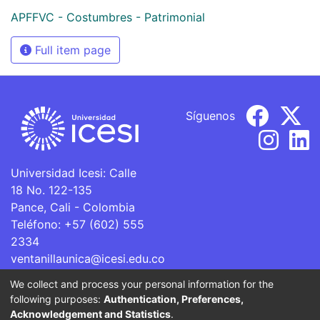
APFFVC - Costumbres - Patrimonial
Full item page
Síguenos
Universidad Icesi: Calle
18 No. 122-135
Pance, Cali - Colombia
Teléfono: +57 (602) 555
2334
ventanillaunica@icesi.edu.co
We collect and process your personal information for the
La Universidad Icesi es una Institución de Educación
following purposes:
Authentication, Preferences,
Superior que se encuentra sujeta a inspección y vigilancia
Acknowledgement and Statistics
.