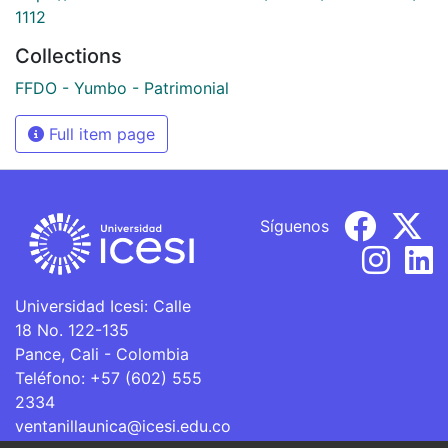
1112
Collections
FFDO - Yumbo - Patrimonial
Full item page
Síguenos
Universidad Icesi: Calle
18 No. 122-135
Pance, Cali - Colombia
Teléfono: +57 (602) 555
2334
ventanillaunica@icesi.edu.co