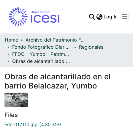
(curren
Log In
Communities & Collec
All of DSpace
Home
Archivo del Patrimonio Fotográfico y Fílmico del Valle del Cauca
Fondo Fotográfico Diario Occidente
Regionales
Statistics
FFDO - Yumbo - Patrimonial
Obras de alcantarillado en el barrio Belalcazar, Yumbo
Obras de alcantarillado en el
barrio Belalcazar, Yumbo
Files
Fdo 012110.jpg
(4.35 MB)