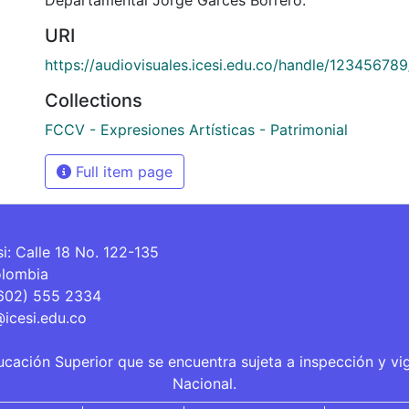
URI
https://audiovisuales.icesi.edu.co/handle/12345678
Collections
FCCV - Expresiones Artísticas - Patrimonial
Full item page
si: Calle 18 No. 122-135
olombia
(602) 555 2334
@icesi.edu.co
ucación Superior que se encuentra sujeta a inspección y vi
Nacional.