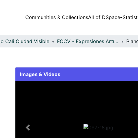
Communities & Collections
All of DSpace
Statist
o Cali Ciudad Visible
FCCV - Expresiones Artísticas - Patrimonial
Plan
Images & Videos
Slide 1 of 1
Previous