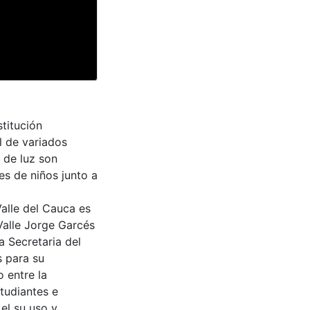
titución
l de variados
s de luz son
es de niños junto a
Valle del Cauca es
Valle Jorge Garcés
a Secretaria del
s para su
 entre la
tudiantes e
 el su uso y