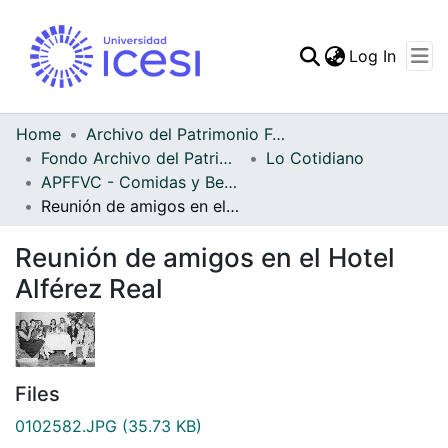
(curren
Log In
Communities & Collec
All of DSpace
Home
Archivo del Patrimonio Fotográfico y Fílmico del Valle del Cauca
Fondo Archivo del Patrimonio Fotográfico y Fílmico del Valle del Cauca
Lo Cotidiano
Statistics
APFFVC - Comidas y Bebidas - Patrimonial
Reunión de amigos en el Hotel Alférez Real
Reunión de amigos en el Hotel
Alférez Real
Files
0102582.JPG
(35.73 KB)