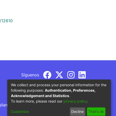
9/12610
Síguenos
We collect and process your personal information for the
following purposes:
Authentication, Preferences,
Acknowledgement and Statistics
.
To learn more, please read our
privacy policy
.
gilancia por parte del Ministerio de Educación
Customize
Decline
That's ok