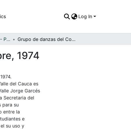
ics
Log In
APFFVC - Personajes - Patrimonial
Grupo de danzas del Colegio San Pio X, La Cumbre, 1974
re, 1974
1974.
Valle del Cauca es
Valle Jorge Garcés
a Secretaria del
s para su
 entre la
tudiantes e
 el su uso y