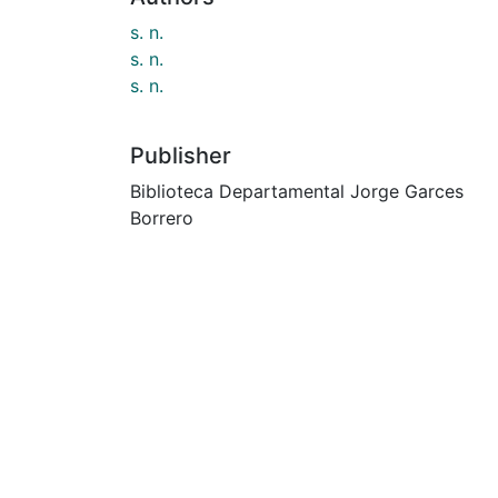
s. n.
s. n.
s. n.
Publisher
Biblioteca Departamental Jorge Garces
Borrero