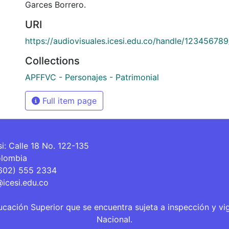
Garces Borrero.
URI
https://audiovisuales.icesi.edu.co/handle/12345678
Collections
APFFVC - Personajes - Patrimonial
Full item page
si: Calle 18 No. 122-135
olombia
(602) 555 2334
@icesi.edu.co
ucación Superior que se encuentra sujeta a inspección y vi
Nacional.