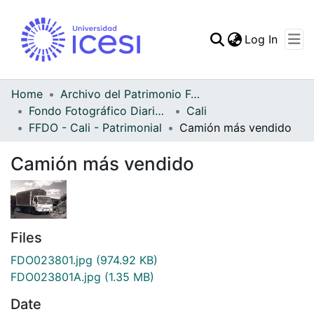
(curren
Log In
Communities & Collec
All of DSpace
Home
Archivo del Patrimonio Fotográfico y Fílmico del Valle del Cauca
Fondo Fotográfico Diario Occidente
Cali
Statistics
FFDO - Cali - Patrimonial
Camión más vendido
Camión más vendido
Files
FDO023801.jpg
(974.92 KB)
FDO023801A.jpg
(1.35 MB)
Date