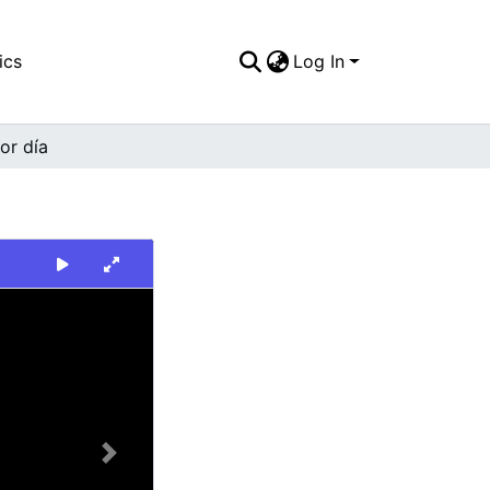
ics
Log In
ior día
Next