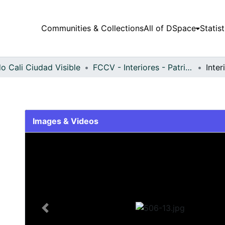
Communities & Collections
All of DSpace
Statist
o Cali Ciudad Visible
FCCV - Interiores - Patrimonial
Inter
Images & Videos
Slide 1 of 1
Previous