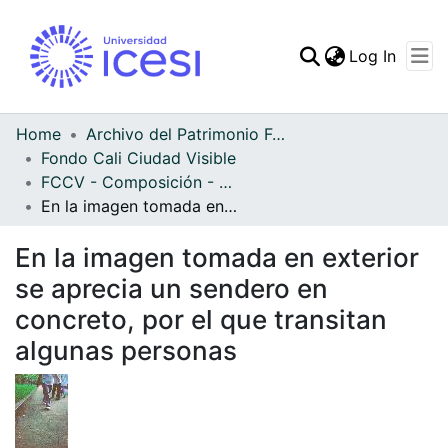
(curren
Log In
Communities & Collec
All of DSpace
Home
Archivo del Patrimonio Fotográfico y Fílmico del Valle del Cauca
Fondo Cali Ciudad Visible
Statistics
FCCV - Composición - Patrimonial
En la imagen tomada en exterior se aprecia un sendero en concreto, por el que transitan algunas personas
En la imagen tomada en exterior
se aprecia un sendero en
concreto, por el que transitan
algunas personas