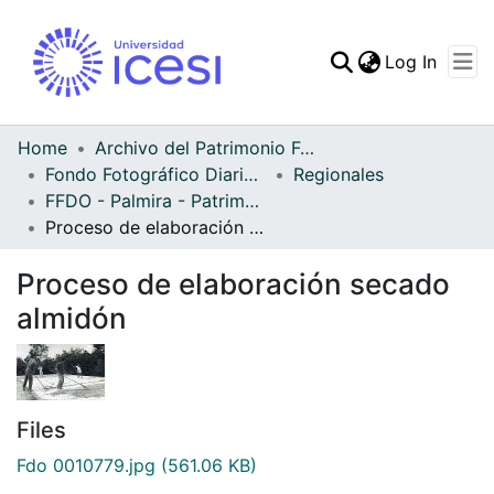
(curren
Log In
Communities & Collec
All of DSpace
Home
Archivo del Patrimonio Fotográfico y Fílmico del Valle del Cauca
Fondo Fotográfico Diario Occidente
Regionales
Statistics
FFDO - Palmira - Patrimonial
Proceso de elaboración secado almidón
Proceso de elaboración secado
almidón
Files
Fdo 0010779.jpg
(561.06 KB)