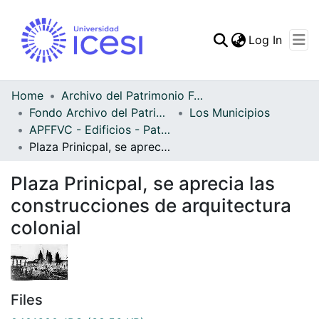
(curren
Log In
Communities & Collec
All of DSpace
Home
Archivo del Patrimonio Fotográfico y Fílmico del Valle del Cauca
Fondo Archivo del Patrimonio Fotográfico y Fílmico del Valle del Cauca
Los Municipios
Statistics
APFFVC - Edificios - Patrimonial
Plaza Prinicpal, se aprecia las construcciones de arquitectura colonial
Plaza Prinicpal, se aprecia las
construcciones de arquitectura
colonial
Files