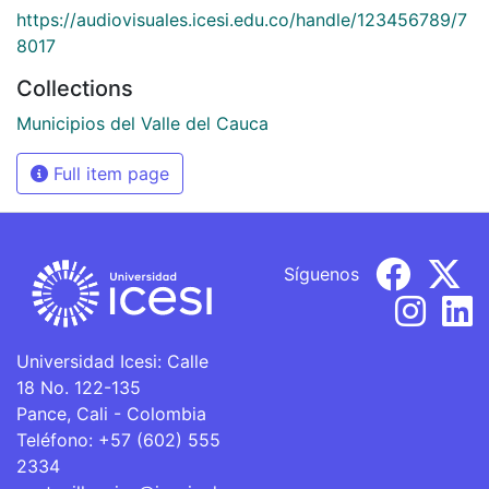
https://audiovisuales.icesi.edu.co/handle/123456789/7
8017
Collections
Municipios del Valle del Cauca
Full item page
Síguenos
Universidad Icesi: Calle
18 No. 122-135
Pance, Cali - Colombia
Teléfono: +57 (602) 555
2334