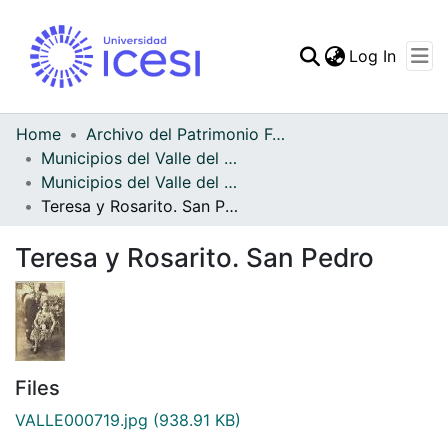
(curren
Log In
Communities & Collec
All of DSpace
Home
Archivo del Patrimonio Fotográfico y Fílmico del Valle del Cauca
Municipios del Valle del Cauca
Statistics
Municipios del Valle del Cauca
Teresa y Rosarito. San Pedro
Teresa y Rosarito. San Pedro
Files
VALLE000719.jpg
(938.91 KB)