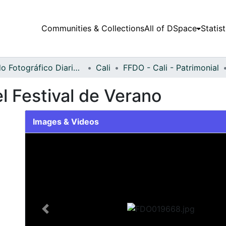
Communities & Collections
All of DSpace
Statist
Fondo Fotográfico Diario Occidente
Cali
FFDO - Cali - Patrimonial
el Festival de Verano
Images & Videos
Slide 1 of 2
Previous