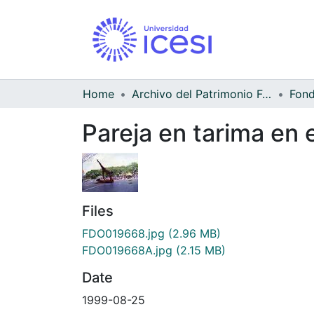
Home
Archivo del Patrimonio Fotográfico y Fílmico del Valle del Cauca
Pareja en tarima en 
Files
FDO019668.jpg
(2.96 MB)
FDO019668A.jpg
(2.15 MB)
Date
1999-08-25