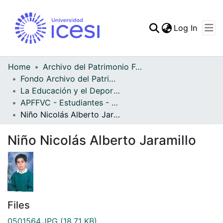
(curren
Log In
Communities & Collec
All of DSpace
Home
Archivo del Patrimonio Fotográfico y Fílmico del Valle del Cauca
Fondo Archivo del Patrimonio Fotográfico y Fílmico del Valle del Cauca
Statistics
La Educación y el Deporte
APFFVC - Estudiantes - Patrimonial
Niño Nicolás Alberto Jaramillo
Niño Nicolás Alberto Jaramillo
Files
0501564.JPG
(18.71 KB)