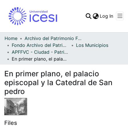
(curren
Log In
Communities & Collec
All of DSpace
Home
Archivo del Patrimonio Fotográfico y Fílmico del Valle del Cauca
Fondo Archivo del Patrimonio Fotográfico y Fílmico del Valle del Cauca
Los Municipios
Statistics
APFFVC - Ciudad - Patrimonial
En primer plano, el palacio episcopal y la Catedral de San pedro
En primer plano, el palacio
episcopal y la Catedral de San
pedro
Files