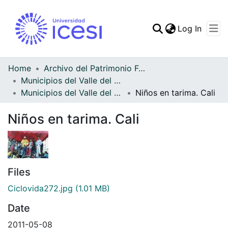
(curren
Log In
Communities & Collec
All of DSpace
Home
Archivo del Patrimonio Fotográfico y Fílmico del Valle del Cauca
Municipios del Valle del Cauca
Statistics
Municipios del Valle del Cauca
Niños en tarima. Cali
Niños en tarima. Cali
Files
Ciclovida272.jpg
(1.01 MB)
Date
2011-05-08