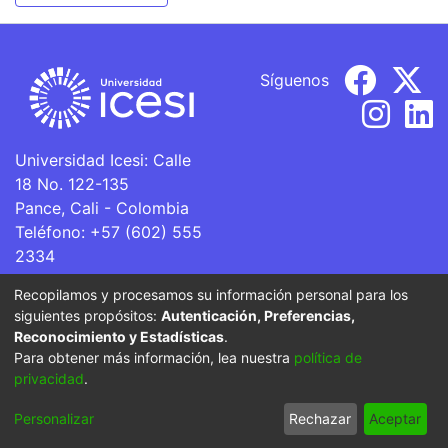
Síguenos
Universidad Icesi: Calle
18 No. 122-135
Pance, Cali - Colombia
Teléfono: +57 (602) 555
2334
ventanillaunica@icesi.edu.co
Recopilamos y procesamos su información personal para los
siguientes propósitos:
Autenticación, Preferencias,
La Universidad Icesi es una Institución de Educación
Reconocimiento y Estadísticas
.
Superior que se encuentra sujeta a inspección y vigilancia
Para obtener más información, lea nuestra
política de
por parte del Ministerio de Educación Nacional.
privacidad
.
Cookie
Privacy
End User
Send
Personalizar
Rechazar
Aceptar
settings
policy
Agreement
Feedback