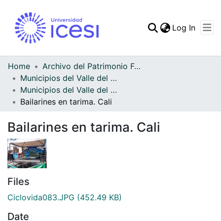
(curren
Log In
Communities & Collec
All of DSpace
Home
Archivo del Patrimonio Fotográfico y Fílmico del Valle del Cauca
Municipios del Valle del Cauca
Statistics
Municipios del Valle del Cauca
Bailarines en tarima. Cali
Bailarines en tarima. Cali
Files
Ciclovida083.JPG
(452.49 KB)
Date