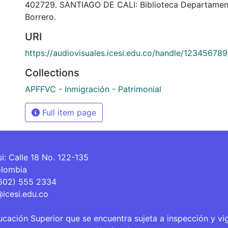
402729. SANTIAGO DE CALI: Biblioteca Departamen
Borrero.
URI
https://audiovisuales.icesi.edu.co/handle/12345678
Collections
APFFVC - Inmigración - Patrimonial
Full item page
si: Calle 18 No. 122-135
olombia
(602) 555 2334
@icesi.edu.co
ucación Superior que se encuentra sujeta a inspección y vi