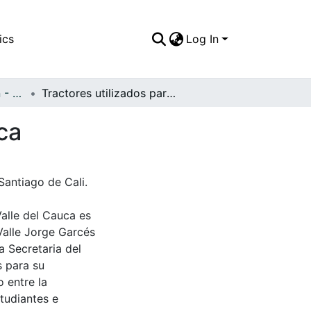
ics
Log In
APFFVC - Inmigración - Patrimonial
Tractores utilizados para el arado, Corinto - Cauca
ca
Santiago de Cali.
Valle del Cauca es
Valle Jorge Garcés
a Secretaria del
s para su
 entre la
tudiantes e