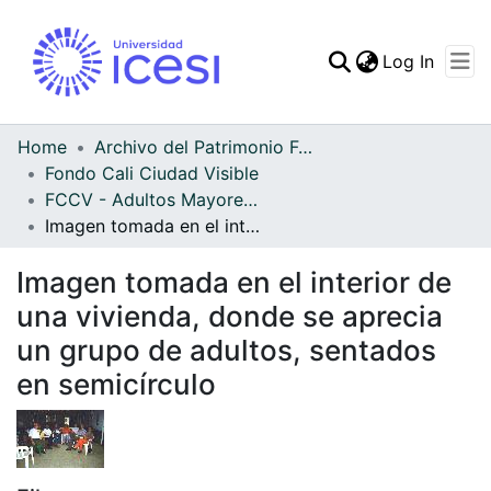
(curren
Log In
Communities & Collec
All of DSpace
Home
Archivo del Patrimonio Fotográfico y Fílmico del Valle del Cauca
Fondo Cali Ciudad Visible
Statistics
FCCV - Adultos Mayores - Patrimonial
Imagen tomada en el interior de una vivienda, donde se aprecia un grupo de adultos, sentados en semicírculo
Imagen tomada en el interior de
una vivienda, donde se aprecia
un grupo de adultos, sentados
en semicírculo