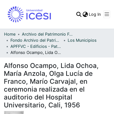
(curren
Log In
Communities & Collec
All of DSpace
Home
Archivo del Patrimonio Fotográfico y Fílmico del Valle del Cauca
Fondo Archivo del Patrimonio Fotográfico y Fílmico del Valle del Cauca
Los Municipios
Statistics
APFFVC - Edificios - Patrimonial
Alfonso Ocampo, Lida Ochoa, María Anzola, Olga Lucía de Franco, Marío Carvajal, en ceremonia realizada en el auditorio del Hospital Universitario, Cali, 1956
Alfonso Ocampo, Lida Ochoa,
María Anzola, Olga Lucía de
Franco, Marío Carvajal, en
ceremonia realizada en el
auditorio del Hospital
Universitario, Cali, 1956