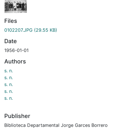
Files
0102207.JPG
(29.55 KB)
Date
1956-01-01
Authors
s. n.
s. n.
s. n.
s. n.
s. n.
Publisher
Biblioteca Departamental Jorge Garces Borrero