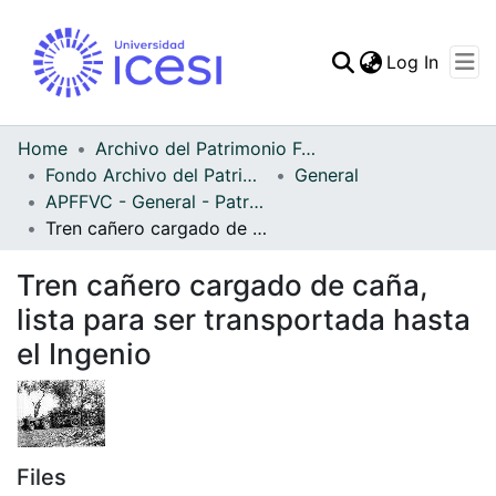
(curren
Log In
Communities & Collec
All of DSpace
Home
Archivo del Patrimonio Fotográfico y Fílmico del Valle del Cauca
Fondo Archivo del Patrimonio Fotográfico y Fílmico del Valle del Cauca
General
Statistics
APFFVC - General - Patrimonial
Tren cañero cargado de caña, lista para ser transportada hasta el Ingenio
Tren cañero cargado de caña,
lista para ser transportada hasta
el Ingenio
Files