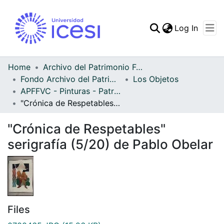
(curren
Log In
Communities & Collec
All of DSpace
Home
Archivo del Patrimonio Fotográfico y Fílmico del Valle del Cauca
Fondo Archivo del Patrimonio Fotográfico y Fílmico del Valle del Cauca
Los Objetos
Statistics
APFFVC - Pinturas - Patrimonial
"Crónica de Respetables" serigrafía (5/20) de Pablo Obelar
"Crónica de Respetables"
serigrafía (5/20) de Pablo Obelar
Files