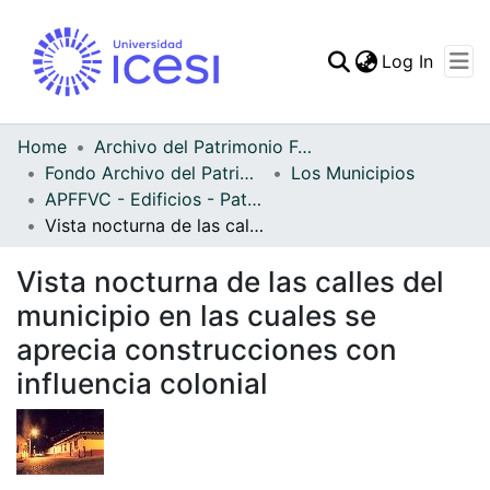
(curren
Log In
Communities & Collec
All of DSpace
Home
Archivo del Patrimonio Fotográfico y Fílmico del Valle del Cauca
Fondo Archivo del Patrimonio Fotográfico y Fílmico del Valle del Cauca
Los Municipios
Statistics
APFFVC - Edificios - Patrimonial
Vista nocturna de las calles del municipio en las cuales se aprecia construcciones con influencia colonial
Vista nocturna de las calles del
municipio en las cuales se
aprecia construcciones con
influencia colonial