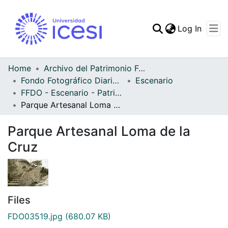
(curren
Log In
Communities & Collec
All of DSpace
Home
Archivo del Patrimonio Fotográfico y Fílmico del Valle del Cauca
Fondo Fotográfico Diario Occidente
Escenario
Statistics
FFDO - Escenario - Patrimonial
Parque Artesanal Loma de la Cruz
Parque Artesanal Loma de la
Cruz
Files
FDO03519.jpg
(680.07 KB)