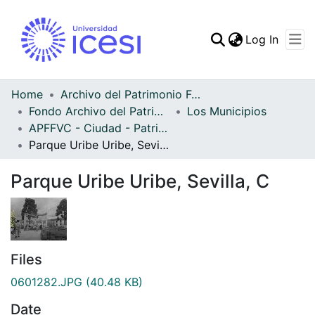
(curren
Log In
Communities & Collec
All of DSpace
Home
Archivo del Patrimonio Fotográfico y Fílmico del Valle del Cauca
Fondo Archivo del Patrimonio Fotográfico y Fílmico del Valle del Cauca
Los Municipios
Statistics
APFFVC - Ciudad - Patrimonial
Parque Uribe Uribe, Sevilla, C
Parque Uribe Uribe, Sevilla, C
Files
0601282.JPG
(40.48 KB)
Date