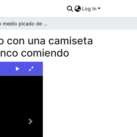
Log In
Plano medio picado de un hombre adulto, vestido con una camiseta de color verde sentado en una mesa de color blanco comiendo
o con una camiseta
lanco comiendo
Next