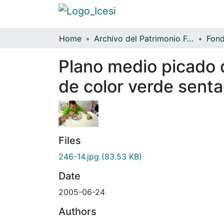
Home
Archivo del Patrimonio Fotográfico y Fílmico del Valle del Cauca
Fond
Plano medio picado 
de color verde sent
Files
246-14.jpg
(83.53 KB)
Date
2005-06-24
Authors