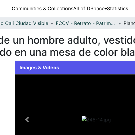
Communities & Collections
All of DSpace
Statistics
o Cali Ciudad Visible
FCCV - Retrato - Patrimonial
de un hombre adulto, vestid
ado en una mesa de color b
Images & Videos
Slide 1 of 1
Previous