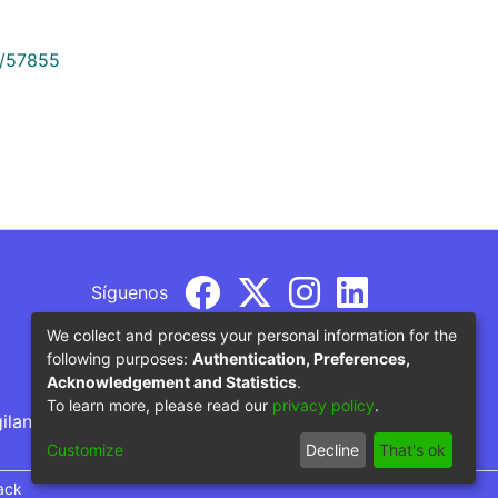
9/57855
Síguenos
We collect and process your personal information for the
following purposes:
Authentication, Preferences,
Acknowledgement and Statistics
.
To learn more, please read our
privacy policy
.
gilancia por parte del Ministerio de Educación
Customize
Decline
That's ok
ack