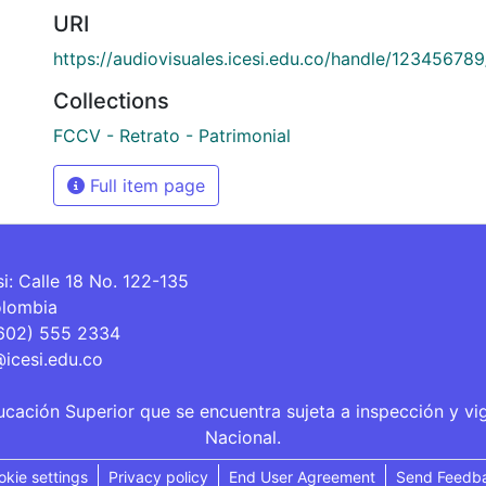
URI
https://audiovisuales.icesi.edu.co/handle/12345678
Collections
FCCV - Retrato - Patrimonial
Full item page
si: Calle 18 No. 122-135
olombia
(602) 555 2334
@icesi.edu.co
ucación Superior que se encuentra sujeta a inspección y vi
Nacional.
okie settings
Privacy policy
End User Agreement
Send Feedb