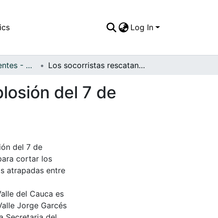
ics
Log In
APFFVC - Accidentes - Patrimonial
Los socorristas rescatando las víctimas de la explosión del 7 de agosto
plosión del 7 de
ión del 7 de
para cortar los
as atrapadas entre
Valle del Cauca es
Valle Jorge Garcés
a Secretaria del