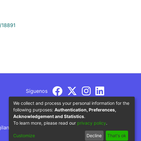
9/18891
Síguenos
We collect and process your personal information for the
following purposes:
Authentication, Preferences,
Acknowledgement and Statistics
.
To learn more, please read our
privacy policy
.
gilancia por parte del Ministerio de Educación
Customize
Decline
That's ok