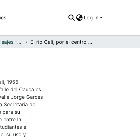
ics
Log In
APFFVC - Los Paisajes - Patrimonial
El río Cali, por el centro de la ciudad
ali, 1955
Valle del Cauca es
Valle Jorge Garcés
a Secretaria del
s para su
 entre la
tudiantes e
 el su uso y