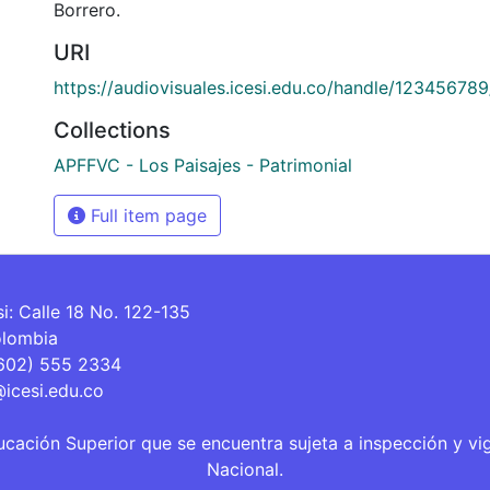
Borrero.
URI
https://audiovisuales.icesi.edu.co/handle/12345678
Collections
APFFVC - Los Paisajes - Patrimonial
Full item page
si: Calle 18 No. 122-135
olombia
(602) 555 2334
@icesi.edu.co
ucación Superior que se encuentra sujeta a inspección y vi
Nacional.