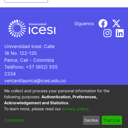
Síguenos
Universidad Icesi: Calle
18 No. 122-135
Pance, Cali - Colombia
Teléfono: +57 (602) 555
2334
ventanillaunica@icesi.edu.co
We collect and process your personal information for the
La Universidad Icesi es una Institución de Educación
following purposes:
Authentication, Preferences,
Superior que se encuentra sujeta a inspección y vigilancia
Acknowledgement and Statistics
.
por parte del Ministerio de Educación Nacional.
To learn more, please read our
privacy policy
.
Cookie
Privacy
End User
Send
Customize
Decline
That's ok
settings
policy
Agreement
Feedback