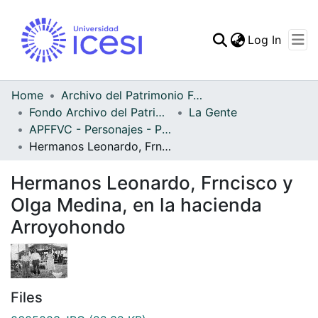
(curren
Log In
Communities & Collec
All of DSpace
Home
Archivo del Patrimonio Fotográfico y Fílmico del Valle del Cauca
Fondo Archivo del Patrimonio Fotográfico y Fílmico del Valle del Cauca
La Gente
Statistics
APFFVC - Personajes - Patrimonial
Hermanos Leonardo, Frncisco y Olga Medina, en la hacienda Arroyohondo
Hermanos Leonardo, Frncisco y
Olga Medina, en la hacienda
Arroyohondo
Files