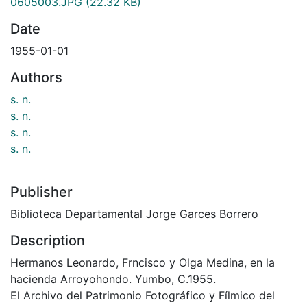
0605003.JPG
(22.32 KB)
Date
1955-01-01
Authors
s. n.
s. n.
s. n.
s. n.
Publisher
Biblioteca Departamental Jorge Garces Borrero
Description
Hermanos Leonardo, Frncisco y Olga Medina, en la
hacienda Arroyohondo. Yumbo, C.1955.
El Archivo del Patrimonio Fotográfico y Fílmico del