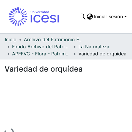
Iniciar sesión
Comunidades
Todo DSpace
Inicio
Archivo del Patrimonio Fotográfico y Fílmico del Valle del Cauca
Fondo Archivo del Patrimonio Fotográfico y Fílmico del Valle del Cauca
La Naturaleza
Estadísticas
APFFVC - Flora - Patrimonial
Variedad de orquídea
Variedad de orquídea
Cargando...