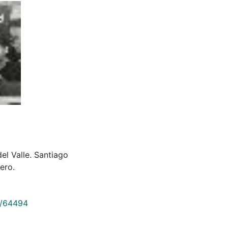
del Valle. Santiago
ero.
9/64494