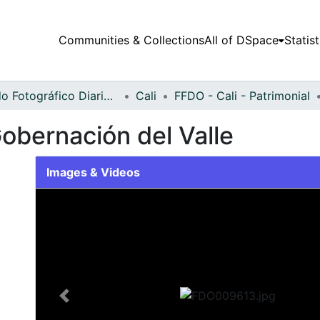
Communities & Collections
All of DSpace
Statist
Fondo Fotográfico Diario Occidente
Cali
FFDO - Cali - Patrimonial
 Gobernación del Valle
Images & Videos
Slide 1 of 1
Previous