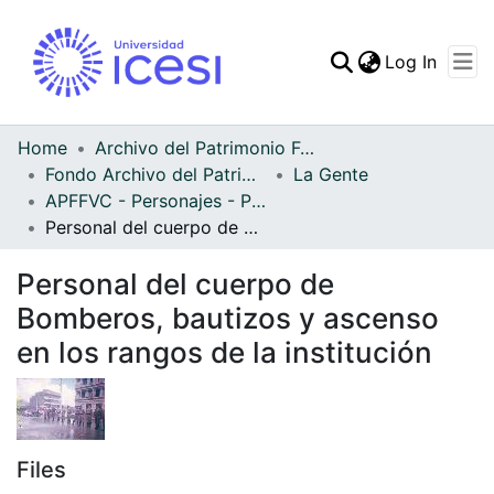
(curren
Log In
Communities & Collec
All of DSpace
Home
Archivo del Patrimonio Fotográfico y Fílmico del Valle del Cauca
Fondo Archivo del Patrimonio Fotográfico y Fílmico del Valle del Cauca
La Gente
Statistics
APFFVC - Personajes - Patrimonial
Personal del cuerpo de Bomberos, bautizos y ascenso en los rangos de la institución
Personal del cuerpo de
Bomberos, bautizos y ascenso
en los rangos de la institución
Files