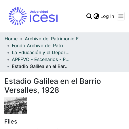
(curren
Log In
Communities & Collec
All of DSpace
Home
Archivo del Patrimonio Fotográfico y Fílmico del Valle del Cauca
Fondo Archivo del Patrimonio Fotográfico y Fílmico del Valle del Cauca
Statistics
La Educación y el Deporte
APFFVC - Escenarios - Patrimonial
Estadio Galilea en el Barrio Versalles, 1928
Estadio Galilea en el Barrio
Versalles, 1928
Files